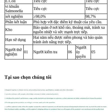
E.Coli
Tiêu cực
Tiêu cực
vi khuẩn
Tiêu cực
Tiêu cực
Salmonella
xét nghiệm
≥98,0%
98,7%
Phần kết luận
Phù hợp với đặc điểm kỹ thuật của yêu cầu.
Bảo quản ở nơi khô ráo, thoáng mát, tránh xa
Kho
nguồn nhiệt và sức mạnh trực tiếp.
Hai năm nếu được niêm phong và bảo quản
Hạn sử dụng
tránh ánh nắng trực tiếp.
Người
Người thử
01
Người kiểm tra
06
ủy
05
nghiệm
quyền
Tại sao chọn chúng tôi