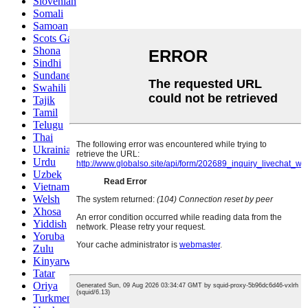
Slovenian
Somali
Samoan
Scots Gaelic
Shona
Sindhi
Sundanese
Swahili
Tajik
Tamil
Telugu
Thai
Ukrainian
Urdu
Uzbek
Vietnamese
Welsh
Xhosa
Yiddish
Yoruba
Zulu
Kinyarwanda
Tatar
Oriya
Turkmen