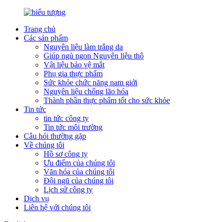
Trang chủ
Các sản phẩm
Nguyên liệu làm trắng da
Giúp ngủ ngon Nguyên liệu thô
Vật liệu bảo vệ mắt
Phụ gia thực phẩm
Sức khỏe chức năng nam giới
Nguyên liệu chống lão hóa
Thành phần thực phẩm tốt cho sức khỏe
Tin tức
tin tức công ty
Tin tức môi trường
Câu hỏi thường gặp
Về chúng tôi
Hồ sơ công ty
Ưu điểm của chúng tôi
Văn hóa của chúng tôi
Đội ngũ của chúng tôi
Lịch sử công ty
Dịch vụ
Liên hệ với chúng tôi