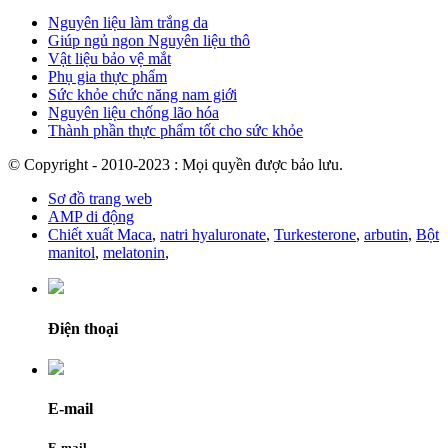
Nguyên liệu làm trắng da
Giúp ngủ ngon Nguyên liệu thô
Vật liệu bảo vệ mắt
Phụ gia thực phẩm
Sức khỏe chức năng nam giới
Nguyên liệu chống lão hóa
Thành phần thực phẩm tốt cho sức khỏe
© Copyright - 2010-2023 : Mọi quyền được bảo lưu.
Sơ đồ trang web
AMP di động
Chiết xuất Maca
,
natri hyaluronate
,
Turkesterone
,
arbutin
,
Bột
manitol
,
melatonin
,
Điện thoại
E-mail
E-mail