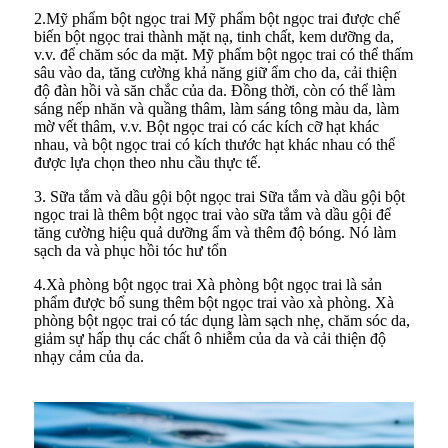
2.Mỹ phẩm bột ngọc trai Mỹ phẩm bột ngọc trai được chế
biến bột ngọc trai thành mặt nạ, tinh chất, kem dưỡng da,
v.v. để chăm sóc da mặt. Mỹ phẩm bột ngọc trai có thể thấm
sâu vào da, tăng cường khả năng giữ ẩm cho da, cải thiện
độ đàn hồi và săn chắc của da. Đồng thời, còn có thể làm
sáng nếp nhăn và quầng thâm, làm sáng tông màu da, làm
mờ vết thâm, v.v. Bột ngọc trai có các kích cỡ hạt khác
nhau, và bột ngọc trai có kích thước hạt khác nhau có thể
được lựa chọn theo nhu cầu thực tế.
3. Sữa tắm và dầu gội bột ngọc trai Sữa tắm và dầu gội bột
ngọc trai là thêm bột ngọc trai vào sữa tắm và dầu gội để
tăng cường hiệu quả dưỡng ẩm và thêm độ bóng. Nó làm
sạch da và phục hồi tóc hư tổn
4.Xà phòng bột ngọc trai Xà phòng bột ngọc trai là sản
phẩm được bổ sung thêm bột ngọc trai vào xà phòng. Xà
phòng bột ngọc trai có tác dụng làm sạch nhẹ, chăm sóc da,
giảm sự hấp thụ các chất ô nhiễm của da và cải thiện độ
nhạy cảm của da.