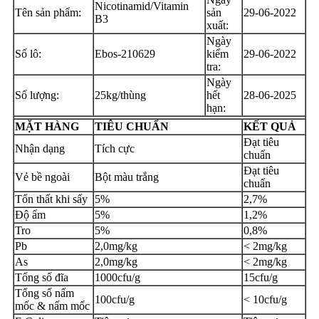
Nicotinamid/Vitamin
Tên sản phẩm:
sản
29-06-2022
B3
xuất:
Ngày
Số lô:
Ebos-210629
kiểm
29-06-2022
tra:
Ngày
Số lượng:
25kg/thùng
hết
28-06-2025
hạn:
MẶT HÀNG
TIÊU CHUẨN
KẾT QUẢ
Đạt tiêu
Nhận dạng
Tích cực
chuẩn
Đạt tiêu
Vẻ bề ngoài
Bột màu trắng
chuẩn
Tổn thất khi sấy
5%
2,7%
Độ ẩm
5%
1,2%
Tro
5%
0,8%
Pb
2,0mg/kg
< 2mg/kg
As
2,0mg/kg
< 2mg/kg
Tổng số đĩa
1000cfu/g
15cfu/g
Tổng số nấm
100cfu/g
< 10cfu/g
mốc & nấm mốc