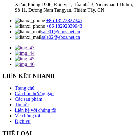
Xi 'an,Phòng 1906, Đơn vị 1, Tòa nhà 3, Yicuiyuan I Duhui,
Số 11, Đường Nam Tangyan, Thiểm Tây, CN.
+86 13572827345
+86 18292839943
sale01@ebos.net.cn
sale02@ebos.net.cn
LIÊN KẾT NHANH
Trang chủ
Câu hỏi thường gặp
Các sản phẩm
Tin tức
Liên hệ với chúng tôi
Về chúng tôi
Dịch vụ
THỂ LOẠI