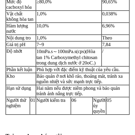
Mức độ
≥80,0%
90,65%
cacboxyl hóa
Vật chất
1,0%
0,038%
không hòa tan
Hàm lượng
10,0%
6,96%
nước
Nội dung tro
1,0%
Theo
Giá trị pH
7~9
7,84
Độ nhớt
/
10mPa.s～100mPa.s(cps)(Hòa
tan 1% Carboxymethyl chitosan
trong dung dịch nước ở 20oC.)
Phần kết luận
Phù hợp với đặc điểm kỹ thuật của yêu cầu.
Kho
Bảo quản ở nơi khô ráo, thoáng mát, tránh xa
nguồn nhiệt và sức mạnh trực tiếp.
Hạn sử dụng
Hai năm nếu được niêm phong và bảo quản
tránh ánh nắng trực tiếp.
Người thử
01
Người kiểm tra
06
Người
05
nghiệm
ủy
quyền