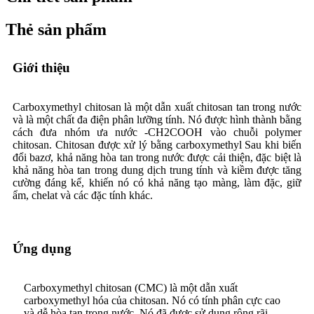
Thẻ sản phẩm
Giới thiệu
Carboxymethyl chitosan là một dẫn xuất chitosan tan trong nước
và là một chất đa điện phân lưỡng tính. Nó được hình thành bằng
cách đưa nhóm ưa nước -CH2COOH vào chuỗi polymer
chitosan. Chitosan được xử lý bằng carboxymethyl Sau khi biến
đổi bazơ, khả năng hòa tan trong nước được cải thiện, đặc biệt là
khả năng hòa tan trong dung dịch trung tính và kiềm được tăng
cường đáng kể, khiến nó có khả năng tạo màng, làm đặc, giữ
ẩm, chelat và các đặc tính khác.
Ứng dụng
Carboxymethyl chitosan (CMC) là một dẫn xuất
carboxymethyl hóa của chitosan. Nó có tính phân cực cao
và dễ hòa tan trong nước. Nó đã được sử dụng rộng rãi