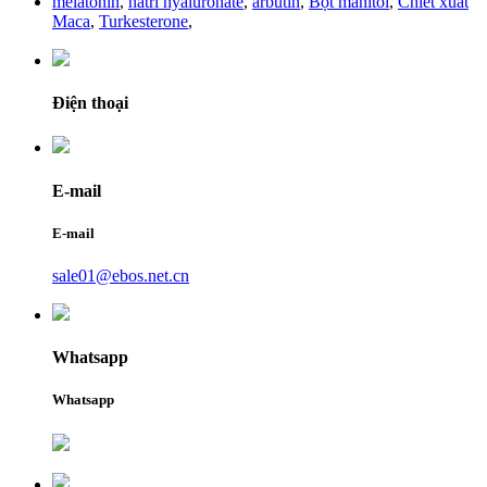
melatonin
,
natri hyaluronate
,
arbutin
,
Bột manitol
,
Chiết xuất
Maca
,
Turkesterone
,
Điện thoại
E-mail
E-mail
sale01@ebos.net.cn
Whatsapp
Whatsapp