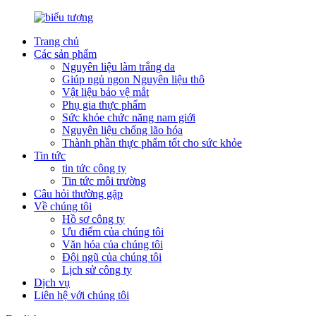
Trang chủ
Các sản phẩm
Nguyên liệu làm trắng da
Giúp ngủ ngon Nguyên liệu thô
Vật liệu bảo vệ mắt
Phụ gia thực phẩm
Sức khỏe chức năng nam giới
Nguyên liệu chống lão hóa
Thành phần thực phẩm tốt cho sức khỏe
Tin tức
tin tức công ty
Tin tức môi trường
Câu hỏi thường gặp
Về chúng tôi
Hồ sơ công ty
Ưu điểm của chúng tôi
Văn hóa của chúng tôi
Đội ngũ của chúng tôi
Lịch sử công ty
Dịch vụ
Liên hệ với chúng tôi