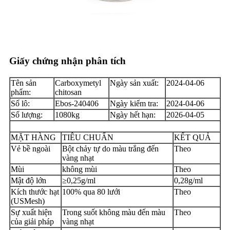
Giấy chứng nhận phân tích
Tên sản
Carboxymetyl
Ngày sản xuất:
2024-04-06
phẩm:
chitosan
Số lô:
Ebos-240406
Ngày kiểm tra:
2024-04-06
Số lượng:
1080kg
Ngày hết hạn:
2026-04-05
MẶT HÀNG
TIÊU CHUẨN
KẾT QUẢ
Vẻ bề ngoài
Bột chảy tự do màu trắng đến
Theo
vàng nhạt
Mùi
không mùi
Theo
Mật độ lớn
≥0,25g/ml
0,28g/ml
Kích thước hạt
100% qua 80 lưới
Theo
(USMesh)
Sự xuất hiện
Trong suốt không màu đến màu
Theo
của giải pháp
vàng nhạt