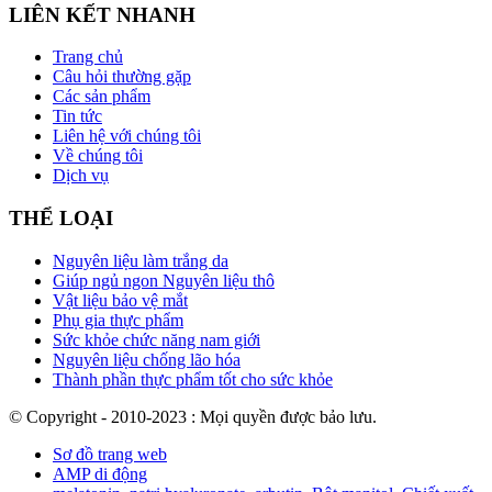
LIÊN KẾT NHANH
Trang chủ
Câu hỏi thường gặp
Các sản phẩm
Tin tức
Liên hệ với chúng tôi
Về chúng tôi
Dịch vụ
THỂ LOẠI
Nguyên liệu làm trắng da
Giúp ngủ ngon Nguyên liệu thô
Vật liệu bảo vệ mắt
Phụ gia thực phẩm
Sức khỏe chức năng nam giới
Nguyên liệu chống lão hóa
Thành phần thực phẩm tốt cho sức khỏe
© Copyright - 2010-2023 : Mọi quyền được bảo lưu.
Sơ đồ trang web
AMP di động