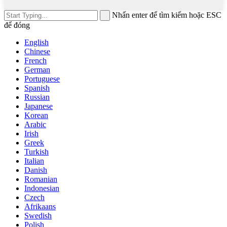
Nhấn enter để tìm kiếm hoặc ESC
để đóng
English
Chinese
French
German
Portuguese
Spanish
Russian
Japanese
Korean
Arabic
Irish
Greek
Turkish
Italian
Danish
Romanian
Indonesian
Czech
Afrikaans
Swedish
Polish