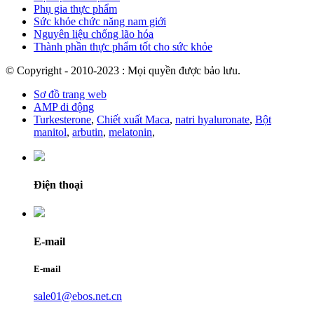
Phụ gia thực phẩm
Sức khỏe chức năng nam giới
Nguyên liệu chống lão hóa
Thành phần thực phẩm tốt cho sức khỏe
© Copyright - 2010-2023 : Mọi quyền được bảo lưu.
Sơ đồ trang web
AMP di động
Turkesterone
,
Chiết xuất Maca
,
natri hyaluronate
,
Bột
manitol
,
arbutin
,
melatonin
,
Điện thoại
E-mail
E-mail
sale01@ebos.net.cn