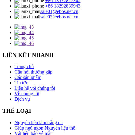
+86 13572827345
+86 18292839943
sale01@ebos.net.cn
sale02@ebos.net.cn
LIÊN KẾT NHANH
Trang chủ
Câu hỏi thường gặp
Các sản phẩm
Tin tức
Liên hệ với chúng tôi
Về chúng tôi
Dịch vụ
THỂ LOẠI
Nguyên liệu làm trắng da
Giúp ngủ ngon Nguyên liệu thô
Vật liệu bảo vệ mắt