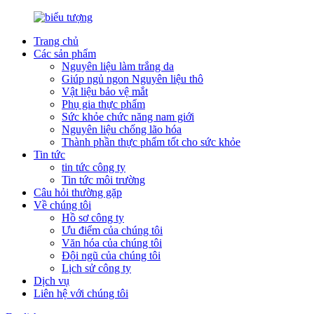
Trang chủ
Các sản phẩm
Nguyên liệu làm trắng da
Giúp ngủ ngon Nguyên liệu thô
Vật liệu bảo vệ mắt
Phụ gia thực phẩm
Sức khỏe chức năng nam giới
Nguyên liệu chống lão hóa
Thành phần thực phẩm tốt cho sức khỏe
Tin tức
tin tức công ty
Tin tức môi trường
Câu hỏi thường gặp
Về chúng tôi
Hồ sơ công ty
Ưu điểm của chúng tôi
Văn hóa của chúng tôi
Đội ngũ của chúng tôi
Lịch sử công ty
Dịch vụ
Liên hệ với chúng tôi