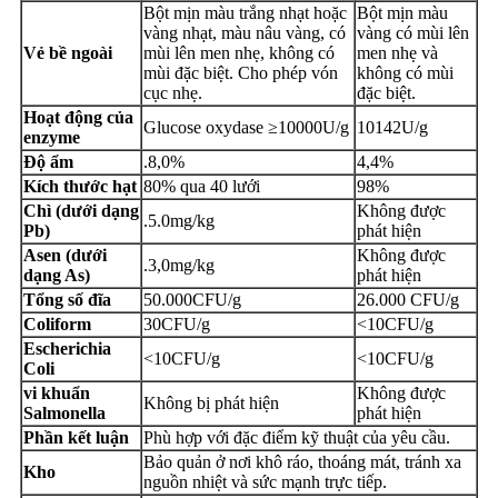
Bột mịn màu trắng nhạt hoặc
Bột mịn màu
vàng nhạt, màu nâu vàng, có
vàng có mùi lên
Vẻ bề ngoài
mùi lên men nhẹ, không có
men nhẹ và
mùi đặc biệt. Cho phép vón
không có mùi
cục nhẹ.
đặc biệt.
Hoạt động của
Glucose oxydase ≥10000U/g
10142U/g
enzyme
Độ ẩm
.8,0%
4,4%
Kích thước hạt
80% qua 40 lưới
98%
Chì (dưới dạng
Không được
.5.0mg/kg
Pb)
phát hiện
Asen (dưới
Không được
.3,0mg/kg
dạng As)
phát hiện
Tổng số đĩa
50.000CFU/g
26.000 CFU/g
Coliform
30CFU/g
<10CFU/g
Escherichia
<10CFU/g
<10CFU/g
Coli
vi khuẩn
Không được
Không bị phát hiện
Salmonella
phát hiện
Phần kết luận
Phù hợp với đặc điểm kỹ thuật của yêu cầu.
Bảo quản ở nơi khô ráo, thoáng mát, tránh xa
Kho
nguồn nhiệt và sức mạnh trực tiếp.