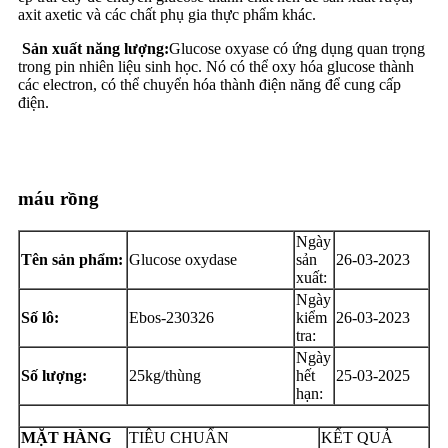
axit axetic và các chất phụ gia thực phẩm khác.
Sản xuất năng lượng:
Glucose oxyase có ứng dụng quan trọng
trong pin nhiên liệu sinh học. Nó có thể oxy hóa glucose thành
các electron, có thể chuyển hóa thành điện năng để cung cấp
điện.
máu rồng
Ngày
Tên sản phẩm:
Glucose oxydase
sản
26-03-2023
xuất:
Ngày
Số lô:
Ebos-230326
kiểm
26-03-2023
tra:
Ngày
Số lượng:
25kg/thùng
hết
25-03-2025
hạn:
MẶT HÀNG
TIÊU CHUẨN
KẾT QUẢ