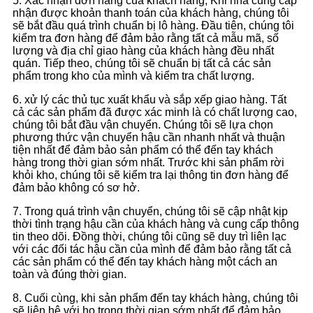
5. Xác nhận đơn hàng của khách hàng, Khi nhà cung cấp
nhận được khoản thanh toán của khách hàng, chúng tôi
sẽ bắt đầu quá trình chuẩn bị lô hàng. Đầu tiên, chúng tôi
kiểm tra đơn hàng để đảm bảo rằng tất cả mẫu mã, số
lượng và địa chỉ giao hàng của khách hàng đều nhất
quán. Tiếp theo, chúng tôi sẽ chuẩn bị tất cả các sản
phẩm trong kho của mình và kiểm tra chất lượng.
6. xử lý các thủ tục xuất khẩu và sắp xếp giao hàng. Tất
cả các sản phẩm đã được xác minh là có chất lượng cao,
chúng tôi bắt đầu vận chuyển. Chúng tôi sẽ lựa chọn
phương thức vận chuyển hậu cần nhanh nhất và thuận
tiện nhất để đảm bảo sản phẩm có thể đến tay khách
hàng trong thời gian sớm nhất. Trước khi sản phẩm rời
khỏi kho, chúng tôi sẽ kiểm tra lại thông tin đơn hàng để
đảm bảo không có sơ hở.
7. Trong quá trình vận chuyển, chúng tôi sẽ cập nhật kịp
thời tình trạng hậu cần của khách hàng và cung cấp thông
tin theo dõi. Đồng thời, chúng tôi cũng sẽ duy trì liên lạc
với các đối tác hậu cần của mình để đảm bảo rằng tất cả
các sản phẩm có thể đến tay khách hàng một cách an
toàn và đúng thời gian.
8. Cuối cùng, khi sản phẩm đến tay khách hàng, chúng tôi
sẽ liên hệ với họ trong thời gian sớm nhất để đảm bảo