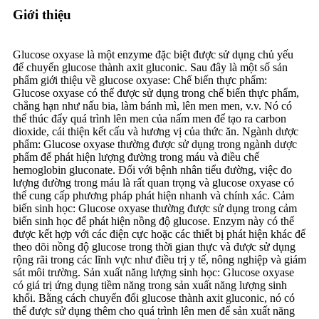
Giới thiệu
Glucose oxyase là một enzyme đặc biệt được sử dụng chủ yếu
để chuyển glucose thành axit gluconic. Sau đây là một số sản
phẩm giới thiệu về glucose oxyase: Chế biến thực phẩm:
Glucose oxyase có thể được sử dụng trong chế biến thực phẩm,
chẳng hạn như nấu bia, làm bánh mì, lên men men, v.v. Nó có
thể thúc đẩy quá trình lên men của nấm men để tạo ra carbon
dioxide, cải thiện kết cấu và hương vị của thức ăn. Ngành dược
phẩm: Glucose oxyase thường được sử dụng trong ngành dược
phẩm để phát hiện lượng đường trong máu và điều chế
hemoglobin gluconate. Đối với bệnh nhân tiểu đường, việc đo
lượng đường trong máu là rất quan trọng và glucose oxyase có
thể cung cấp phương pháp phát hiện nhanh và chính xác. Cảm
biến sinh học: Glucose oxyase thường được sử dụng trong cảm
biến sinh học để phát hiện nồng độ glucose. Enzym này có thể
được kết hợp với các điện cực hoặc các thiết bị phát hiện khác để
theo dõi nồng độ glucose trong thời gian thực và được sử dụng
rộng rãi trong các lĩnh vực như điều trị y tế, nông nghiệp và giám
sát môi trường. Sản xuất năng lượng sinh học: Glucose oxyase
có giá trị ứng dụng tiềm năng trong sản xuất năng lượng sinh
khối. Bằng cách chuyển đổi glucose thành axit gluconic, nó có
thể được sử dụng thêm cho quá trình lên men để sản xuất năng